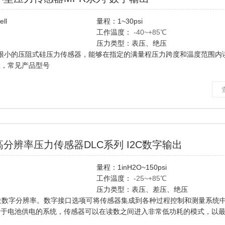
ll
量程：1~30psi
工作温度：
-40~+85℃
压力类型：表压、绝压
种很小的压阻式硅压力传感器，能够在指定的满量程压力跨度和温度范围内
数，
常见产品型号
MPRLS0001PG0000SAB,MPRLS0015PA0000SA,MPRLS0015PA0000S
s紧凑高分辨率压力传感器DLC系列 I2C数字输出
量程：1inH2O~150psi
）
工作温度：
-25~+85℃
压力类型：表压、差压、绝压
6位数字分辨率。数字接口选项可将传感器集成到各种过程控制和测量系统
对于电池供电的系统，传感器可以在读数之间进入非常低功耗的模式，以
D-D4,DLC-L02D-D4,DLC-L05D-D4,DLC-L20D-D4,DLC-L30D-D4,