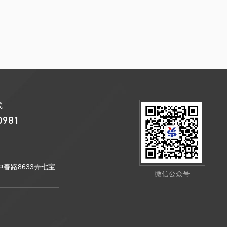
线
0981
春路8633弄七宝
微信公众号